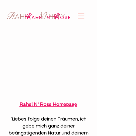
R
N
AHEL
AHELY
R
R
AHEL N'
OSE
Rahel N' Rose Homepage
“Liebes folge deinen Träumen, ich
gebe mich ganz deiner
beängstigenden Natur und deinem